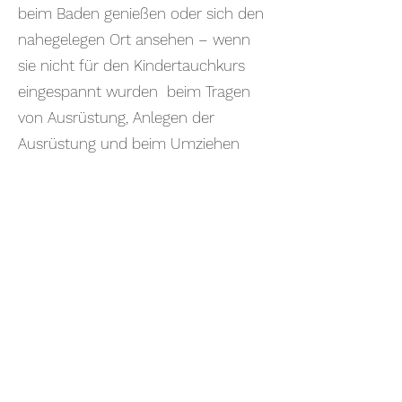
beim Baden genießen oder sich den
nahegelegen Ort ansehen – wenn
sie nicht für den Kindertauchkurs
eingespannt wurden beim Tragen
von Ausrüstung, Anlegen der
Ausrüstung und beim Umziehen
geholfen; vielen Dank Euch, das war
eine riesige Hilfe.
Die Tauchfahrt nach Elba war nicht
nur ein Erlebnis für die Augen,
sondern auch für den Gaumen.
Dadurch, dass fast alle Teilnehmer in
der gleichen Unterkunft wohnten,
konnten wir gemeinsam essen,